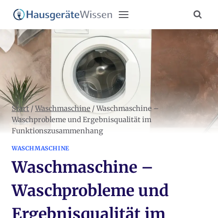
Zum
Inhalt
springen
Start
/
Waschmaschine
/
Waschmaschine –
Waschprobleme und Ergebnisqualität im
Funktionszusammenhang
WASCHMASCHINE
Waschmaschine –
Waschprobleme und
Ergebnisqualität im