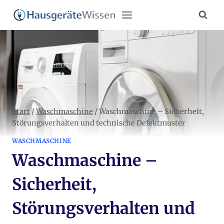
Zum
Inhalt
springen
Start
/
Waschmaschine
/
Waschmaschine – Sicherheit,
Störungsverhalten und technische Defektmuster
WASCHMASCHINE
Waschmaschine –
Sicherheit,
Störungsverhalten und