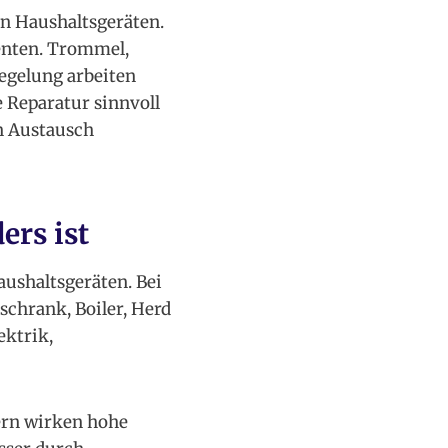
en Haushaltsgeräten.
enten. Trommel,
egelung arbeiten
 Reparatur sinnvoll
in Austausch
rs ist
aushaltsgeräten. Bei
schrank, Boiler, Herd
ektrik,
ern wirken hohe