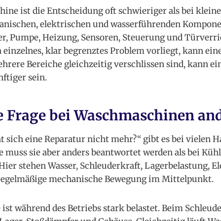
ine ist die Entscheidung oft schwieriger als bei klein
hanischen, elektrischen und wasserführenden Kompon
er, Pumpe, Heizung, Sensoren, Steuerung und Türverri
inzelnes, klar begrenztes Problem vorliegt, kann eine
hrere Bereiche gleichzeitig verschlissen sind, kann e
ftiger sein.
 Frage bei Waschmaschinen ande
t sich eine Reparatur nicht mehr?“ gibt es bei vielen H
muss sie aber anders beantwortet werden als bei Kühl
Hier stehen Wasser, Schleuderkraft, Lagerbelastung, El
egelmäßige mechanische Bewegung im Mittelpunkt.
st während des Betriebs stark belastet. Beim Schleud