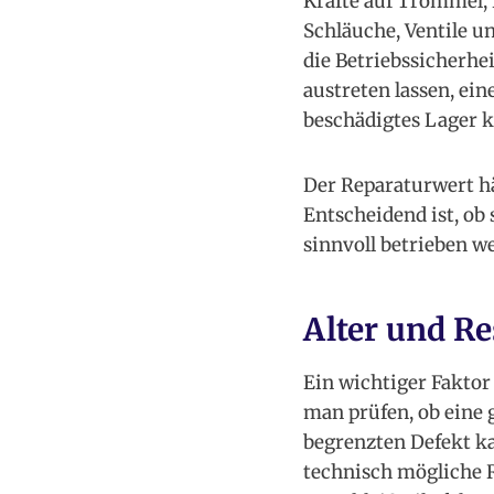
Kräfte auf Trommel, 
Schläuche, Ventile u
die Betriebssicherhe
austreten lassen, ein
beschädigtes Lager k
Der Reparaturwert hä
Entscheidend ist, ob 
sinnvoll betrieben w
Alter und Re
Ein wichtiger Faktor 
man prüfen, ob eine 
begrenzten Defekt ka
technisch mögliche R