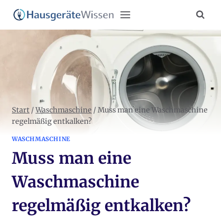
Zum
Inhalt
springen
Start
/
Waschmaschine
/
Muss man eine Waschmaschine
regelmäßig entkalken?
WASCHMASCHINE
Muss man eine
Waschmaschine
regelmäßig entkalken?