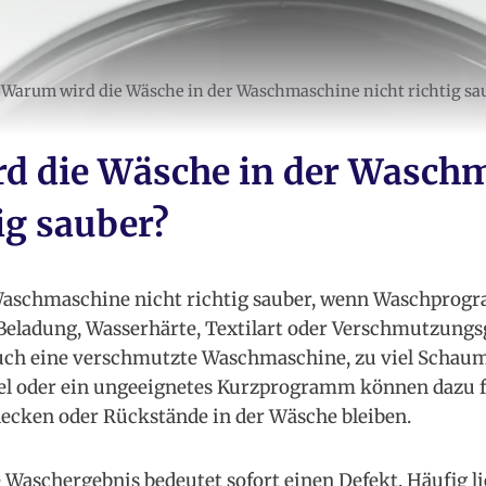
Warum wird die Wäsche in der Waschmaschine nicht richtig sa
d die Wäsche in der Wasch
ig sauber?
Waschmaschine nicht richtig sauber, wenn Waschprog
eladung, Wasserhärte, Textilart oder Verschmutzungs
h eine verschmutzte Waschmaschine, zu viel Schaum,
el oder ein ungeeignetes Kurzprogramm können dazu f
ecken oder Rückstände in der Wäsche bleiben.
 Waschergebnis bedeutet sofort einen Defekt. Häufig li