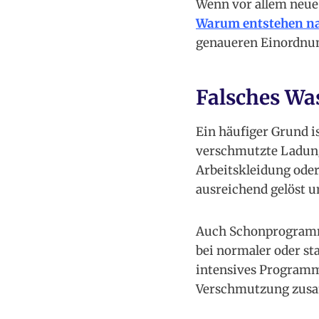
Wenn vor allem neue 
Warum entstehen na
genaueren Einordnu
Falsches W
Ein häufiger Grund i
verschmutzte Ladung
Arbeitskleidung oder
ausreichend gelöst u
Auch Schonprogramme
bei normaler oder s
intensives Programm 
Verschmutzung zus