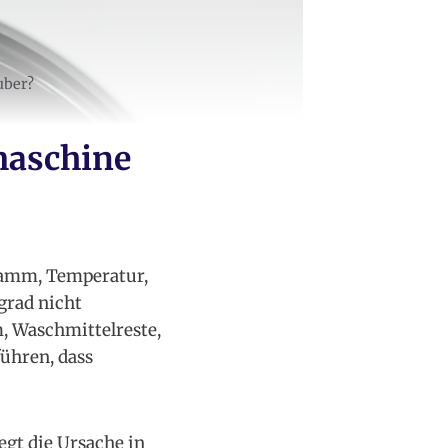
uber?
maschine
ramm, Temperatur,
grad nicht
 Waschmittelreste,
ühren, dass
egt die Ursache in