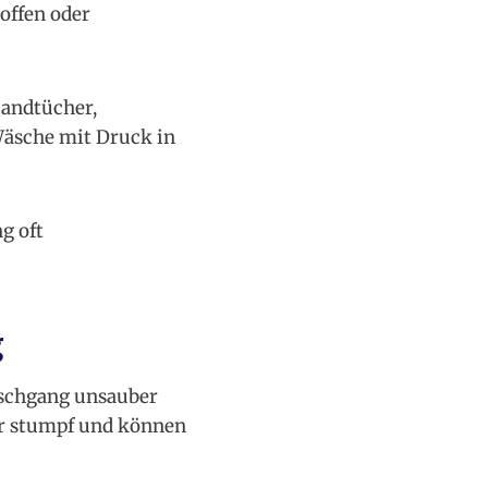
toffen oder
Handtücher,
Wäsche mit Druck in
g oft
g
aschgang unsauber
der stumpf und können