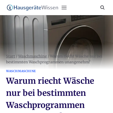
Zum
Inhalt
springen
Start
/
Waschmaschine
/
Warum riecht Wäsche nur bei
bestimmten Waschprogrammen unangenehm?
WASCHMASCHINE
Warum riecht Wäsche
nur bei bestimmten
Waschprogrammen