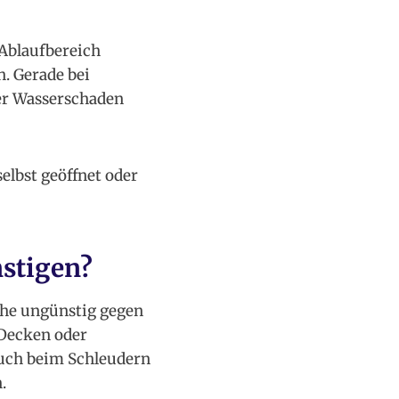
Ablaufbereich
n. Gerade bei
er Wasserschaden
elbst geöffnet oder
nstigen?
che ungünstig gegen
 Decken oder
Auch beim Schleudern
.