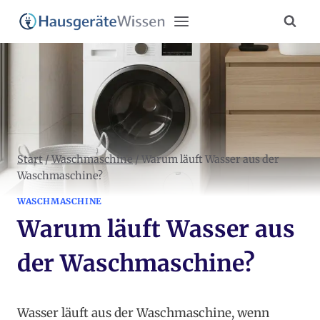
Zum
Inhalt
springen
Start
/
Waschmaschine
/
Warum läuft Wasser aus der
Waschmaschine?
WASCHMASCHINE
Warum läuft Wasser aus
der Waschmaschine?
Wasser läuft aus der Waschmaschine, wenn