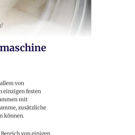
g?
hmaschine
 allem von
 einzigen festen
grammen mit
ramme, zusätzliche
en können.
 Bereich von einigen