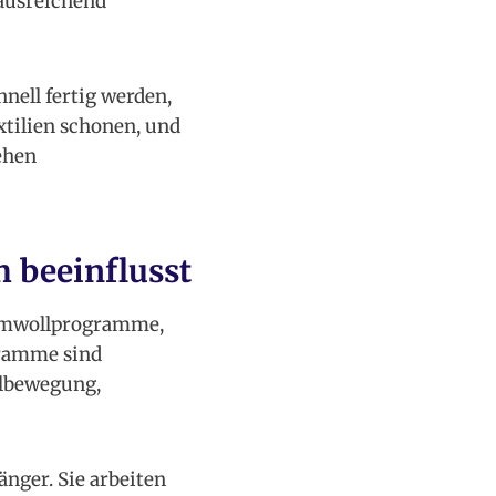
 ausreichend
ell fertig werden,
xtilien schonen, und
ehen
 beeinflusst
aumwollprogramme,
gramme sind
elbewegung,
nger. Sie arbeiten