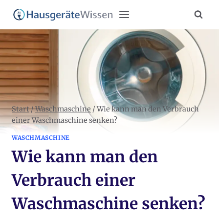
Zum
Inhalt
springen
Start
/
Waschmaschine
/
Wie kann man den Verbrauch
einer Waschmaschine senken?
WASCHMASCHINE
Wie kann man den
Verbrauch einer
Waschmaschine senken?