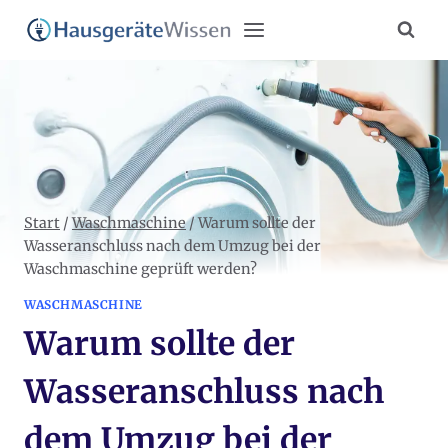
Zum
Inhalt
springen
Start
/
Waschmaschine
/
Warum sollte der
Wasseranschluss nach dem Umzug bei der
Waschmaschine geprüft werden?
WASCHMASCHINE
Warum sollte der
Wasseranschluss nach
dem Umzug bei der