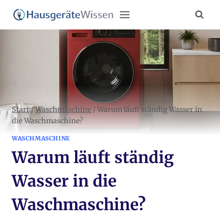
Zum
Inhalt
springen
Start
/
Waschmaschine
/
Warum läuft ständig Wasser in
die Waschmaschine?
WASCHMASCHINE
Warum läuft ständig
Wasser in die
Waschmaschine?