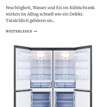
Feuchtigkeit, Wasser und Eis im Kühlschrank
wirken im Alltag schnell wie ein Defekt.
Tatsächlich gehören sie…
FEUCHTIGKEIT,
WEITERLESEN
WASSER
&
EIS
IM
KÜHLSCHRANK
–
URSACHEN
UND
ZUSAMMENHÄNGE
VERSTÄNDLICH
ERKLÄRT