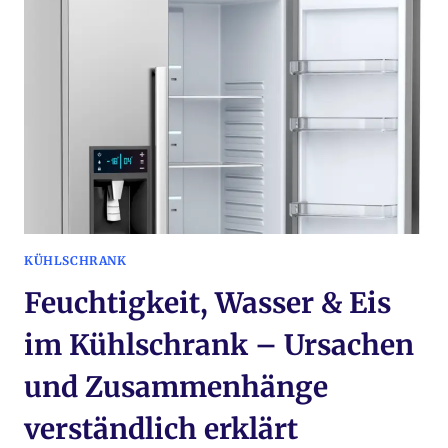
–
HYGIENE,
ALLTAG
UND
LEBENSDAUER
VERSTÄNDLICH
ERKLÄRT
KÜHLSCHRANK
Feuchtigkeit, Wasser & Eis
im Kühlschrank – Ursachen
und Zusammenhänge
verständlich erklärt