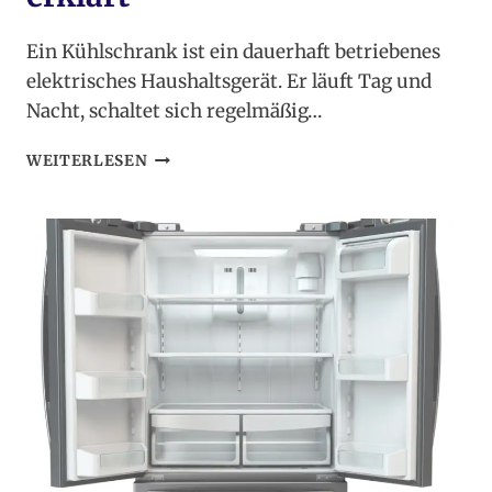
Ein Kühlschrank ist ein dauerhaft betriebenes
elektrisches Haushaltsgerät. Er läuft Tag und
Nacht, schaltet sich regelmäßig…
SICHERHEIT
WEITERLESEN
&
DEFEKTE
BEIM
KÜHLSCHRANK
–
RISIKEN
UND
WARNZEICHEN
VERSTÄNDLICH
ERKLÄRT