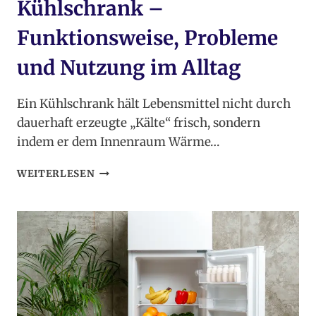
Kühlschrank –
Funktionsweise, Probleme
und Nutzung im Alltag
Ein Kühlschrank hält Lebensmittel nicht durch
dauerhaft erzeugte „Kälte“ frisch, sondern
indem er dem Innenraum Wärme…
KÜHLSCHRANK
WEITERLESEN
–
FUNKTIONSWEISE,
PROBLEME
UND
NUTZUNG
IM
ALLTAG