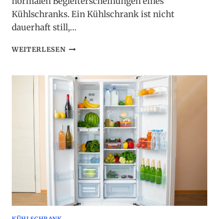
normalen Begleiterscheinungen eines
Kühlschranks. Ein Kühlschrank ist nicht
dauerhaft still,…
KÜHLSCHRANK
WEITERLESEN
–
GERÄUSCHE
UND
VIBRATIONEN
IM
BETRIEBSZUSAMMENHANG
KÜHLSCHRANK