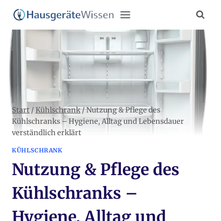
Zum
Inhalt
springen
Start
/
Kühlschrank
/
Nutzung & Pflege des
Kühlschranks – Hygiene, Alltag und Lebensdauer
verständlich erklärt
KÜHLSCHRANK
Nutzung & Pflege des
Kühlschranks –
Hygiene, Alltag und