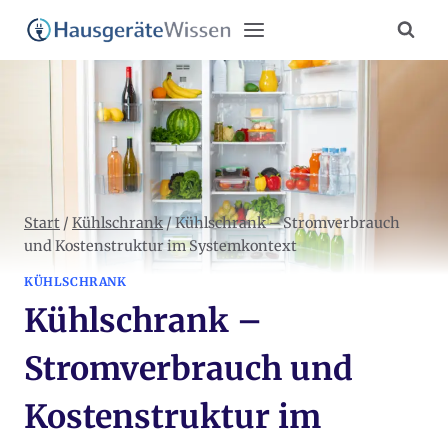
Zum
Inhalt
springen
Start
/
Kühlschrank
/
Kühlschrank – Stromverbrauch
und Kostenstruktur im Systemkontext
KÜHLSCHRANK
Kühlschrank –
Stromverbrauch und
Kostenstruktur im