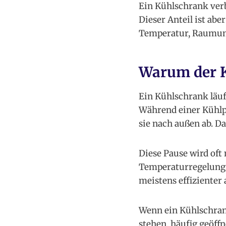
Ein Kühlschrank verb
Dieser Anteil ist abe
Temperatur, Raumumg
Warum der K
Ein Kühlschrank läuf
Während einer Kühlp
sie nach außen ab. Da
Diese Pause wird oft 
Temperaturregelung. E
meistens effizienter a
Wenn ein Kühlschrank
stehen, häufig geöffn