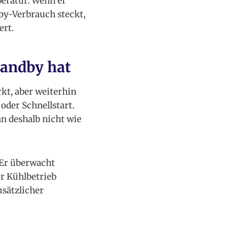
peratur. Wenn er
by-Verbrauch steckt,
ert.
tandby hat
rkt, aber weiterhin
 oder Schnellstart.
nn deshalb nicht wie
 Er überwacht
er Kühlbetrieb
sätzlicher