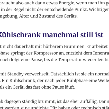
raucht also auch dann etwas Energie, wenn man ihn ge
r in der Regel nicht der entscheidende Punkt. Wichtiger
ebung, Alter und Zustand des Geräts.
ühlschrank manchmal still ist
t nicht dauerhaft mit hörbarem Brummen. Er arbeitet i
hase springt der Kompressor an, entzieht dem Innen
nach folgt eine Pause, bis die Temperatur wieder leicht 
mit Standby verwechselt. Tatsächlich ist sie ein normal
in Kühlschrank, der nach jeder Kühlphase eine Weile st
ls ein Gerät, das fast ohne Pause läuft.
 dagegen ständig brummt, ist das eher auffällig. Dan
et werden, eine undichte Tür haben oder technisch stär