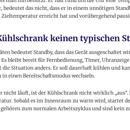
bis man ihn benutzt. Er hält rund um die Uhr eine Tem
 bedeutet das nicht, dass er in einem unnötigen Stand
e Zieltemperatur erreicht hat und vorübergehend pausi
ühlschrank keinen typischen S
äten bedeutet Standby, dass das Gerät ausgeschaltet wi
. Es bleibt bereit für Fernbedienung, Timer, Uhranzeige
 die Situation anders. Er soll dauerhaft kühlen und ka
h in einen Bereitschaftsmodus wechseln.
nicht läuft, ist der Kühlschrank nicht wirklich „aus“.
atur. Sobald es im Innenraum zu warm wird, startet d
 gehören zum normalen Arbeitszyklus und sind kein zu