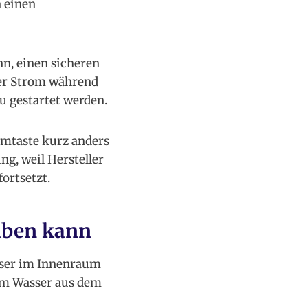
n einen
n, einen sicheren
der Strom während
u gestartet werden.
mtaste kurz anders
ung, weil Hersteller
ortsetzt.
iben kann
sser im Innenraum
 um Wasser aus dem