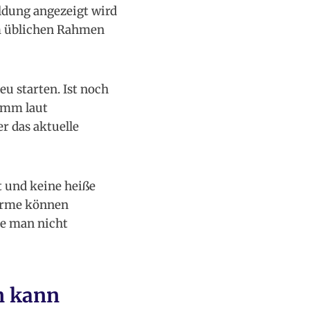
eldung angezeigt wird
im üblichen Rahmen
u starten. Ist noch
amm laut
r das aktuelle
t und keine heiße
harme können
te man nicht
n kann