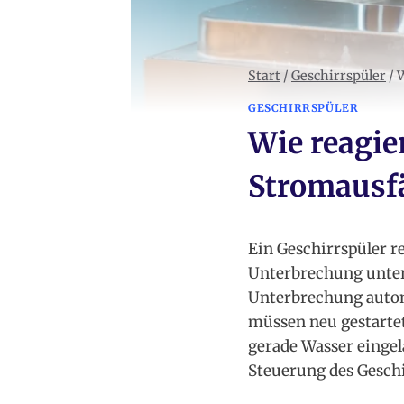
Start
/
Geschirrspüler
/
W
GESCHIRRSPÜLER
Wie reagie
Stromausfä
Ein Geschirrspüler r
Unterbrechung unter
Unterbrechung automa
müssen neu gestartet
gerade Wasser eingel
Steuerung des Geschi