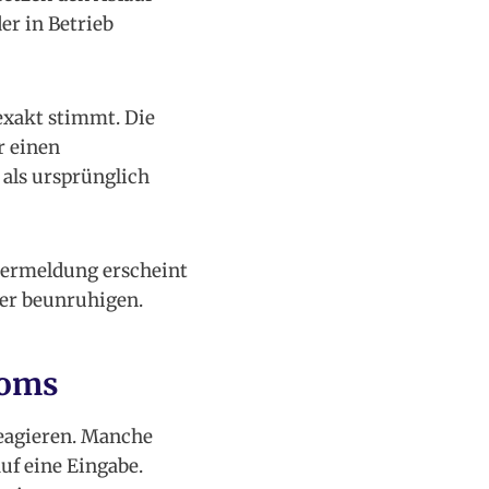
er in Betrieb
exakt stimmt. Die
r einen
als ursprünglich
hlermeldung erscheint
ter beunruhigen.
roms
reagieren. Manche
uf eine Eingabe.