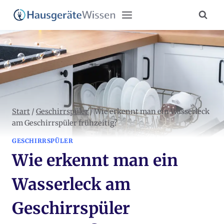
Zum
Inhalt
springen
Start
/
Geschirrspüler
/
Wie erkennt man ein Wasserleck
am Geschirrspüler frühzeitig?
GESCHIRRSPÜLER
Wie erkennt man ein
Wasserleck am
Geschirrspüler