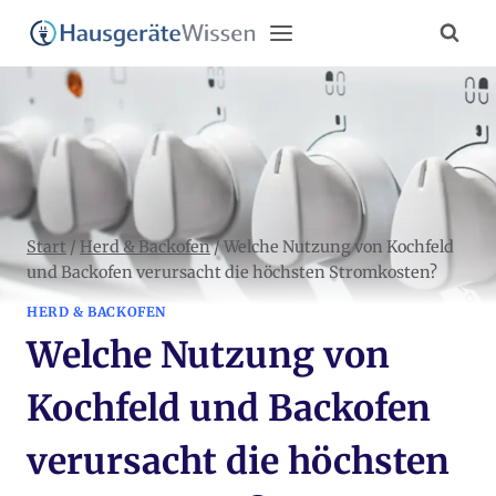
Zum
Inhalt
springen
Start
/
Herd & Backofen
/
Welche Nutzung von Kochfeld
und Backofen verursacht die höchsten Stromkosten?
HERD & BACKOFEN
Welche Nutzung von
Kochfeld und Backofen
verursacht die höchsten