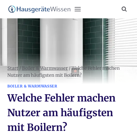
Zum
Inhalt
springen
Start
/
Boiler & Warmwasser
/
Welche Fehler machen
Nutzer am häufigsten mit Boilern?
BOILER & WARMWASSER
Welche Fehler machen
Nutzer am häufigsten
mit Boilern?