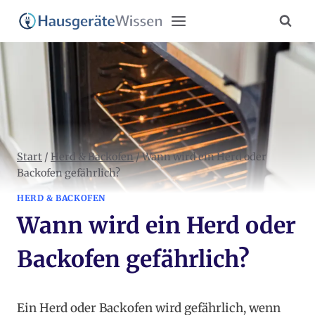
Zum
Inhalt
springen
Start
/
Herd & Backofen
/
Wann wird ein Herd oder
Backofen gefährlich?
HERD & BACKOFEN
Wann wird ein Herd oder
Backofen gefährlich?
Ein Herd oder Backofen wird gefährlich, wenn