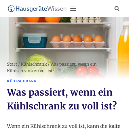
Zum
Inhalt
springen
Start
/
Kühlschrank
/
Was passiert, wenn ein
Kühlschrank zu voll ist?
KÜHLSCHRANK
Was passiert, wenn ein
Kühlschrank zu voll ist?
Wenn ein Kühlschrank zu voll ist, kann die kalte