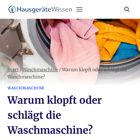
Zum
Inhalt
springen
Start
/
Waschmaschine
/
Warum klopft oder schlägt die
Waschmaschine?
WASCHMASCHINE
Warum klopft oder
schlägt die
Waschmaschine?