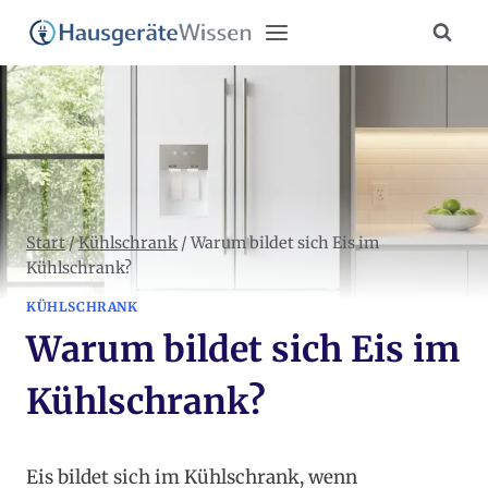
Zum
Inhalt
springen
Start
/
Kühlschrank
/
Warum bildet sich Eis im
Kühlschrank?
KÜHLSCHRANK
Warum bildet sich Eis im
Kühlschrank?
Eis bildet sich im Kühlschrank, wenn