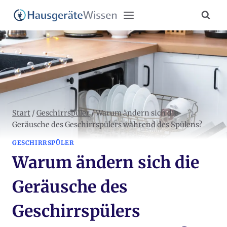
Zum
Inhalt
springen
Start
/
Geschirrspüler
/
Warum ändern sich die
Geräusche des Geschirrspülers während des Spülens?
GESCHIRRSPÜLER
Warum ändern sich die
Geräusche des
Geschirrspülers