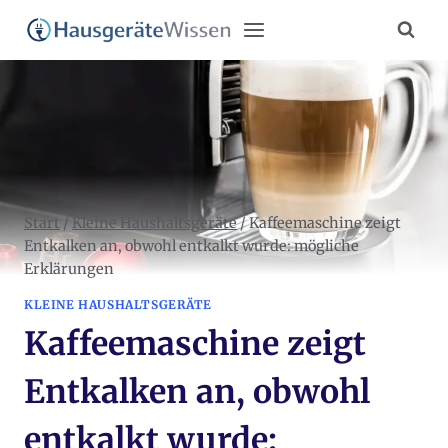
Zum
Inhalt
springen
Start
/
Kleine Haushaltsgeräte
/
Kaffeemaschine zeigt
Entkalken an, obwohl entkalkt wurde: mögliche
Erklärungen
KLEINE HAUSHALTSGERÄTE
Kaffeemaschine zeigt
Entkalken an, obwohl
entkalkt wurde: