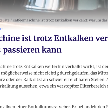
geräte
/
Kaffeemaschine ist trotz Entkalken verkalkt: warum das
TE
hine ist trotz Entkalken ver
 passieren kann
hine trotz Entkalken weiterhin verkalkt wirkt, ist de
öglicherweise nicht richtig durchgelaufen, das Mitte
rz oder der Kalk sitzt an schwer erreichbaren Stellen.
kalkung aussehen, etwa ein verstopfter Filterbereich o
in allgemeiner Entkalkungsratgeber. Er behandelt den F