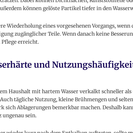
ratzen. Dabei können Dichtflächen, Kunststoffteile od
ußerdem können gelöste Partikel tiefer in den Wasser
bere Wiederholung eines vorgesehenen Vorgangs, wenn 
igung zugänglicher Teile. Wenn danach keine Besserung 
Pflege erreicht.
rhärte und Nutzungshäufigkeit
em Haushalt mit hartem Wasser verkalkt schneller als
 Auch tägliche Nutzung, kleine Brühmengen und selte
tark sich Ablagerungen bemerkbar machen. Deshalb kan
 ungenau sein.
 wieder kurz nach dem Entkalken auftreten, sollte m