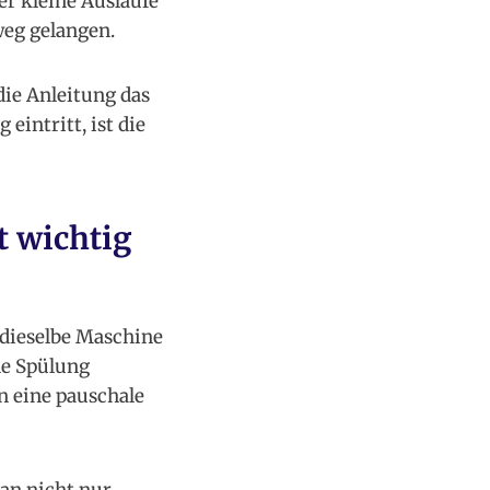
er kleine Ausläufe
weg gelangen.
die Anleitung das
eintritt, ist die
 wichtig
 dieselbe Maschine
ne Spülung
n eine pauschale
an nicht nur