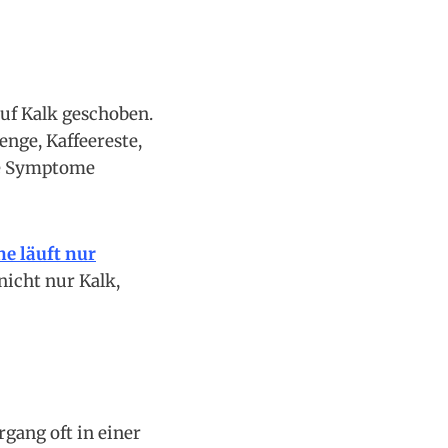
uf Kalk geschoben.
enge, Kaffeereste,
he Symptome
e läuft nur
nicht nur Kalk,
ang oft in einer