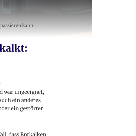
 passieren kann
kalkt:
r
l war ungeeignet,
 Auch ein anderes
der ein gestörter
all, dass Entkalken