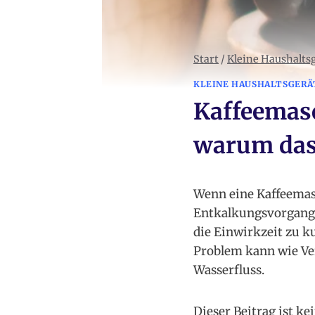
Start
/
Kleine Haushalts
KLEINE HAUSHALTSGERÄ
Kaffeemasc
warum das
Wenn eine Kaffeemasc
Entkalkungsvorgang m
die Einwirkzeit zu ku
Problem kann wie Ver
Wasserfluss.
Dieser Beitrag ist ke