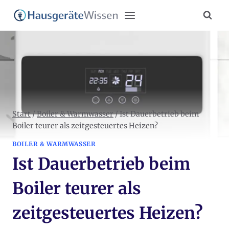
Zum
Inhalt
springen
Start
/
Boiler & Warmwasser
/
Ist Dauerbetrieb beim
Boiler teurer als zeitgesteuertes Heizen?
BOILER & WARMWASSER
Ist Dauerbetrieb beim
Boiler teurer als
zeitgesteuertes Heizen?