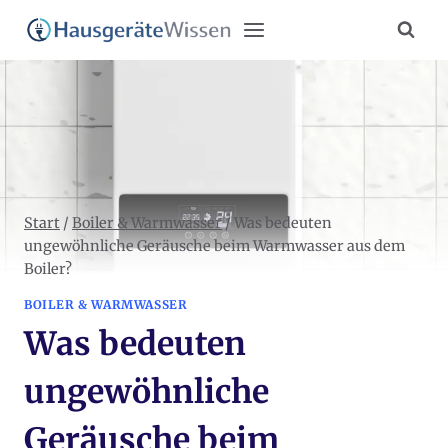
Zum
Inhalt
springen
Start
/
Boiler & Warmwasser
/
Was bedeuten
ungewöhnliche Geräusche beim Warmwasser aus dem
Boiler?
BOILER & WARMWASSER
Was bedeuten
ungewöhnliche
Geräusche beim