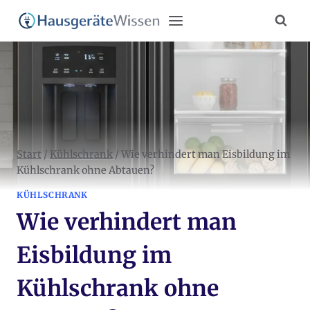
Zum
Inhalt
springen
Start
/
Kühlschrank
/
Wie verhindert man Eisbildung im
Kühlschrank ohne Abtauen?
KÜHLSCHRANK
Wie verhindert man
Eisbildung im
Kühlschrank ohne