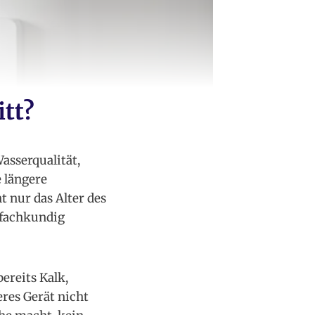
itt?
Wasserqualität,
 längere
t nur das Alter des
g fachkundig
ereits Kalk,
eres Gerät nicht