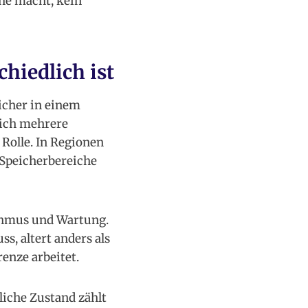
he macht, kein
hiedlich ist
eicher in einem
lich mehrere
Rolle. In Regionen
 Speicherbereiche
hmus und Wartung.
s, altert anders als
renze arbeitet.
liche Zustand zählt