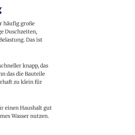
g
er häufig große
ge Duschzeiten,
elastung. Das ist
chneller knapp, das
n das die Bauteile
haft zu klein für
ür einen Haushalt gut
armes Wasser nutzen.