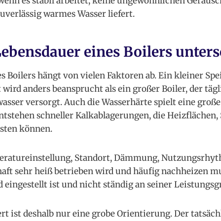
wenn es stabil arbeitet, keine ungewöhnlichen Geräusc
zuverlässig warmes Wasser liefert.
bensdauer eines Boilers untersc
s Boilers hängt von vielen Faktoren ab. Ein kleiner Sp
wird anders beansprucht als ein großer Boiler, der täg
ser versorgt. Auch die Wasserhärte spielt eine große 
tstehen schneller Kalkablagerungen, die Heizflächen,
sten können.
atureinstellung, Standort, Dämmung, Nutzungsrhyt
haft sehr heiß betrieben wird und häufig nachheizen mus
d eingestellt ist und nicht ständig an seiner Leistungsg
t ist deshalb nur eine grobe Orientierung. Der tatsäch