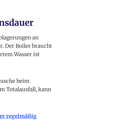
ensdauer
Ablagerungen an
. Der Boiler braucht
artem Wasser ist
äusche beim
m Totalausfall, kann
ler regelmäßig