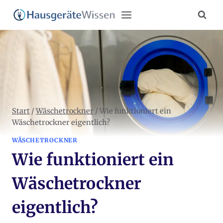
Zum
Inhalt
springen
Start
/
Wäschetrockner
/
Wie funktioniert ein
Wäschetrockner eigentlich?
WÄSCHETROCKNER
Wie funktioniert ein
Wäschetrockner
eigentlich?