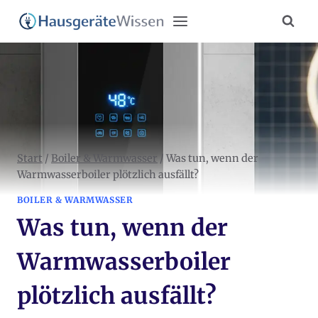
Zum
Inhalt
springen
Start
/
Boiler & Warmwasser
/
Was tun, wenn der
Warmwasserboiler plötzlich ausfällt?
BOILER & WARMWASSER
Was tun, wenn der
Warmwasserboiler
plötzlich ausfällt?