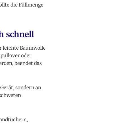
llte die Füllmenge
h schnell
er leichte Baumwolle
npullover oder
rden, beendet das
 Gerät, sondern an
 schweren
Handtüchern,