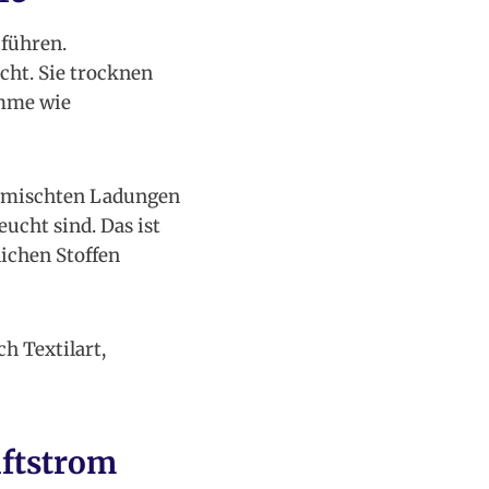
führen.
cht. Sie trocknen
amme wie
emischten Ladungen
ucht sind. Das ist
lichen Stoffen
h Textilart,
uftstrom