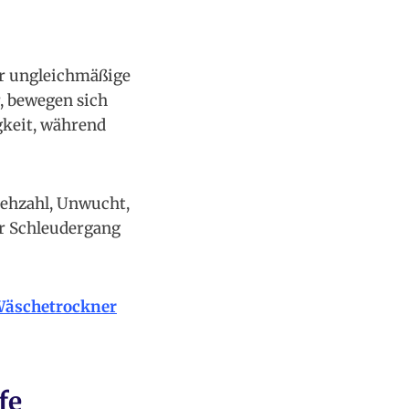
ür ungleichmäßige
, bewegen sich
gkeit, während
rehzahl, Unwucht,
er Schleudergang
 Wäschetrockner
fe