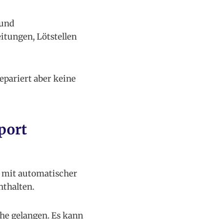
 und
itungen, Lötstellen
epariert aber keine
port
 mit automatischer
nthalten.
he gelangen. Es kann