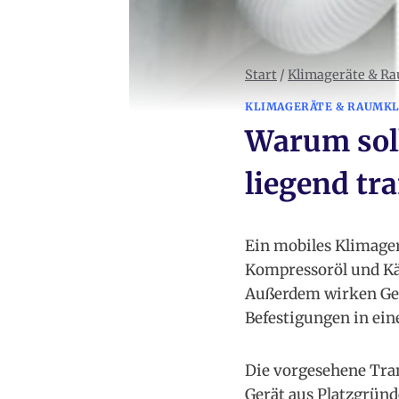
Start
/
Klimageräte & R
KLIMAGERÄTE & RAUMK
Warum soll
liegend tr
Ein mobiles Klimagerä
Kompressoröl und Kä
Außerdem wirken Gew
Befestigungen in eine
Die vorgesehene Tran
Gerät aus Platzgründe