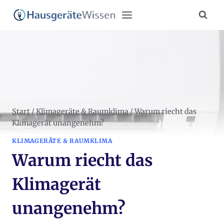
Zum
Inhalt
springen
Start
/
Klimageräte & Raumklima
/
Warum riecht das
Klimagerät unangenehm?
KLIMAGERÄTE & RAUMKLIMA
Warum riecht das
Klimagerät
unangenehm?