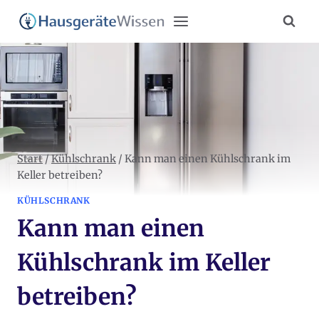
Zum
Inhalt
springen
Start
/
Kühlschrank
/
Kann man einen Kühlschrank im
Keller betreiben?
KÜHLSCHRANK
Kann man einen
Kühlschrank im Keller
betreiben?