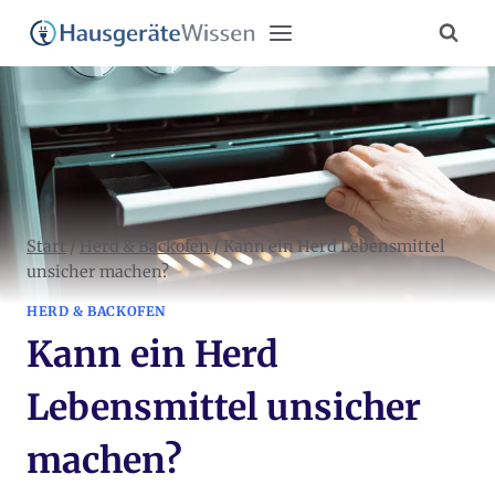
Zum
Inhalt
springen
Start
/
Herd & Backofen
/
Kann ein Herd Lebensmittel
unsicher machen?
HERD & BACKOFEN
Kann ein Herd
Lebensmittel unsicher
machen?