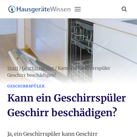
Zum
Inhalt
springen
Start
/
Geschirrspüler
/
Kann ein Geschirrspüler
Geschirr beschädigen?
GESCHIRRSPÜLER
Kann ein Geschirrspüler
Geschirr beschädigen?
Ja, ein Geschirrspüler kann Geschirr